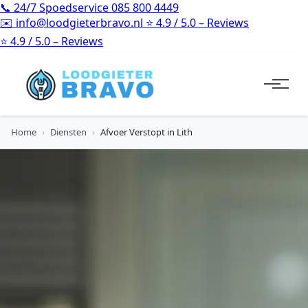
📞
24/7 Spoedservice
085 800 4449
✉️
info@loodgieterbravo.nl
⭐
4.9 / 5.0 – Reviews
⭐
4.9 / 5.0 – Reviews
Home
›
Diensten
›
Afvoer Verstopt in Lith