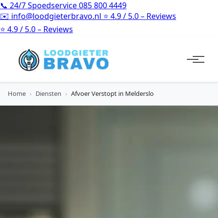
📞
24/7 Spoedservice
085 800 4449
✉️
info@loodgieterbravo.nl
⭐
4.9 / 5.0 – Reviews
⭐
4.9 / 5.0 – Reviews
Home
›
Diensten
›
Afvoer Verstopt in Melderslo