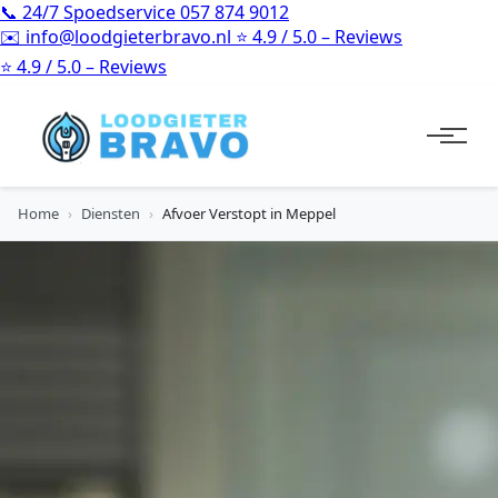
📞
24/7 Spoedservice
057 874 9012
✉️
info@loodgieterbravo.nl
⭐
4.9 / 5.0 – Reviews
⭐
4.9 / 5.0 – Reviews
Home
›
Diensten
›
Afvoer Verstopt in Meppel