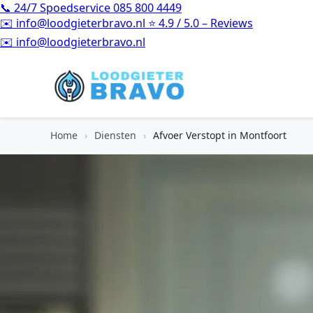
📞
24/7 Spoedservice
085 800 4449
✉️
info@loodgieterbravo.nl
⭐
4.9 / 5.0 – Reviews
⭐
4.9 / 5.0 – Reviews
Home
›
Diensten
›
Afvoer Verstopt in Montfoort