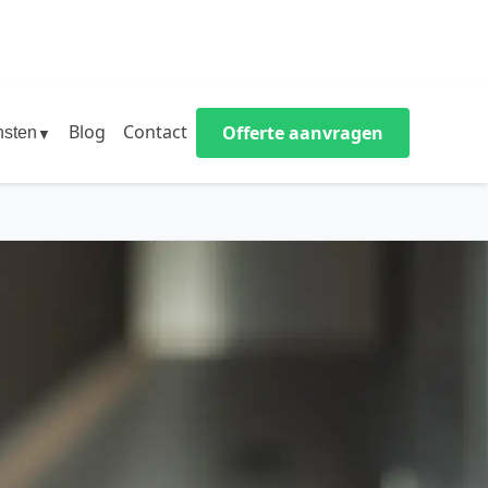
Blog
Contact
Offerte aanvragen
nsten
▼