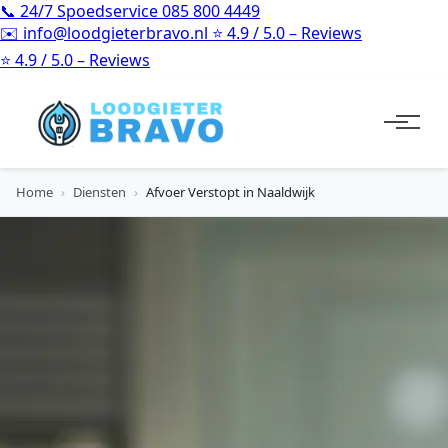
📞
24/7 Spoedservice
085 800 4449
✉️
info@loodgieterbravo.nl
⭐
4.9 / 5.0 – Reviews
⭐
4.9 / 5.0 – Reviews
Home
›
Diensten
›
Afvoer Verstopt in Naaldwijk