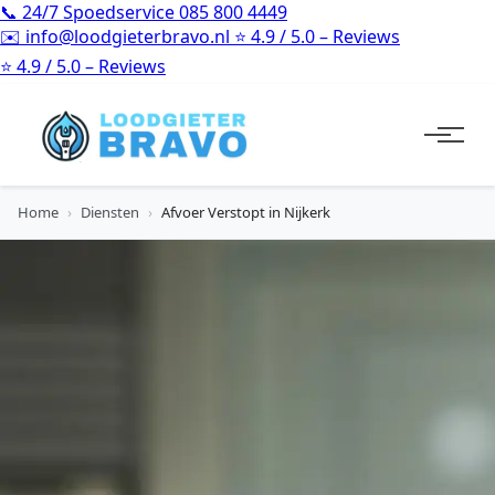
📞
24/7 Spoedservice
085 800 4449
✉️
info@loodgieterbravo.nl
⭐
4.9 / 5.0 – Reviews
⭐
4.9 / 5.0 – Reviews
Home
›
Diensten
›
Afvoer Verstopt in Nijkerk