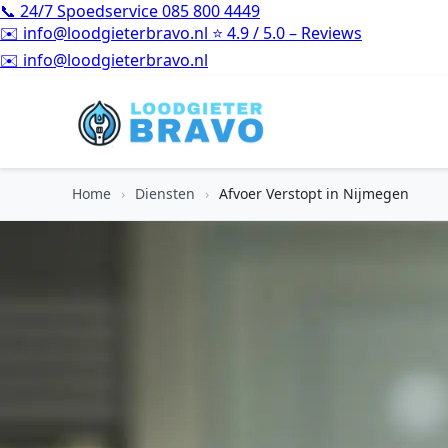
📞
24/7 Spoedservice
085 800 4449
✉️
info@loodgieterbravo.nl
⭐
4.9 / 5.0 – Reviews
⭐
4.9 / 5.0 – Reviews
Home
›
Diensten
›
Afvoer Verstopt in Nijmegen