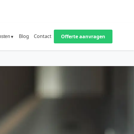
Blog
Contact
Offerte aanvragen
nsten
▼