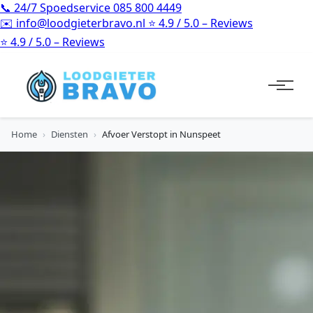
📞
24/7 Spoedservice
085 800 4449
✉️
info@loodgieterbravo.nl
⭐
4.9 / 5.0 – Reviews
⭐
4.9 / 5.0 – Reviews
Home
›
Diensten
›
Afvoer Verstopt in Nunspeet