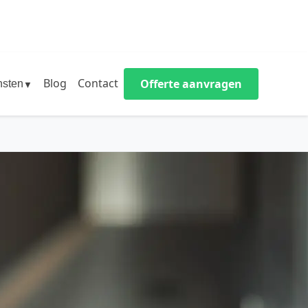
Blog
Contact
Offerte aanvragen
nsten
▼