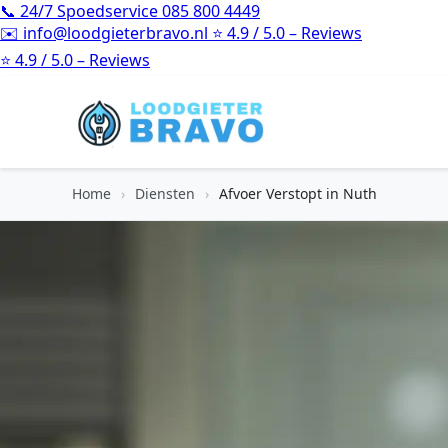
📞
24/7 Spoedservice
085 800 4449
✉️
info@loodgieterbravo.nl
⭐
4.9 / 5.0 – Reviews
⭐
4.9 / 5.0 – Reviews
Home
›
Diensten
›
Afvoer Verstopt in Nuth