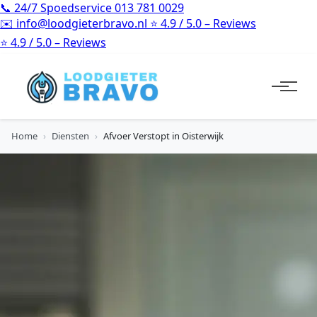
📞
24/7 Spoedservice
013 781 0029
✉️
info@loodgieterbravo.nl
⭐
4.9 / 5.0 – Reviews
⭐
4.9 / 5.0 – Reviews
Home
›
Diensten
›
Afvoer Verstopt in Oisterwijk