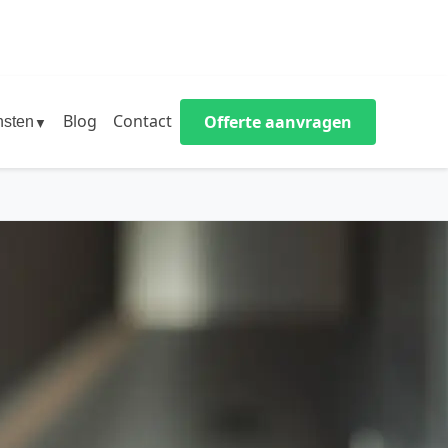
Blog
Contact
Offerte aanvragen
nsten
▼