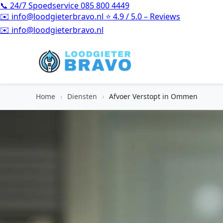
📞
24/7 Spoedservice
085 800 4449
✉️
info@loodgieterbravo.nl
⭐
4.9 / 5.0 – Reviews
⭐
4.9 / 5.0 – Reviews
Home
›
Diensten
›
Afvoer Verstopt in Ommen