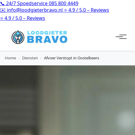
📞
24/7 Spoedservice
085 800 4449
✉️
info@loodgieterbravo.nl
⭐
4.9 / 5.0 – Reviews
⭐
4.9 / 5.0 – Reviews
Home
›
Diensten
›
Afvoer Verstopt in Oostelbeers