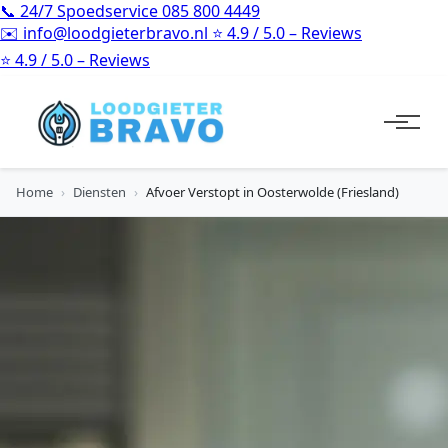
📞
24/7 Spoedservice
085 800 4449
✉️
info@loodgieterbravo.nl
⭐
4.9 / 5.0 – Reviews
⭐
4.9 / 5.0 – Reviews
Home
›
Diensten
›
Afvoer Verstopt in Oosterwolde (Friesland)