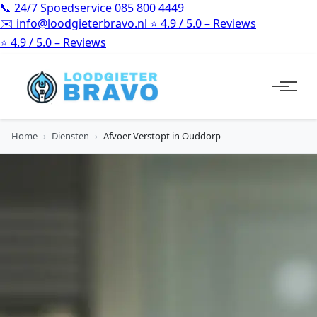
📞
24/7 Spoedservice
085 800 4449
✉️
info@loodgieterbravo.nl
⭐
4.9 / 5.0 – Reviews
⭐
4.9 / 5.0 – Reviews
Home
›
Diensten
›
Afvoer Verstopt in Ouddorp