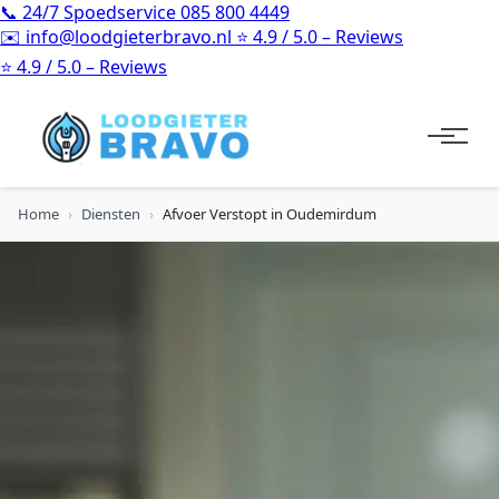
📞
24/7 Spoedservice
085 800 4449
✉️
info@loodgieterbravo.nl
⭐
4.9 / 5.0 – Reviews
⭐
4.9 / 5.0 – Reviews
Home
›
Diensten
›
Afvoer Verstopt in Oudemirdum