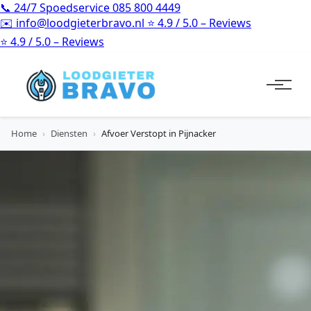
📞
24/7 Spoedservice
085 800 4449
✉️
info@loodgieterbravo.nl
⭐
4.9 / 5.0 – Reviews
⭐
4.9 / 5.0 – Reviews
Home
›
Diensten
›
Afvoer Verstopt in Pijnacker