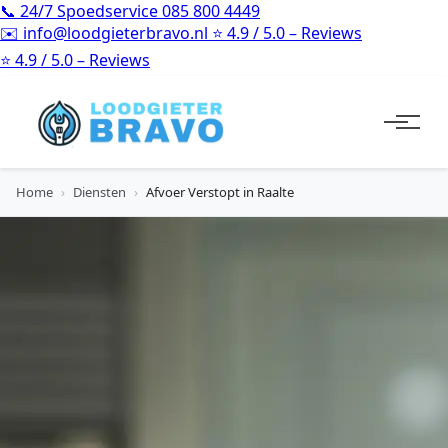
📞
24/7 Spoedservice
085 800 4449
✉️
info@loodgieterbravo.nl
⭐
4.9 / 5.0 – Reviews
⭐
4.9 / 5.0 – Reviews
Home
›
Diensten
›
Afvoer Verstopt in Raalte