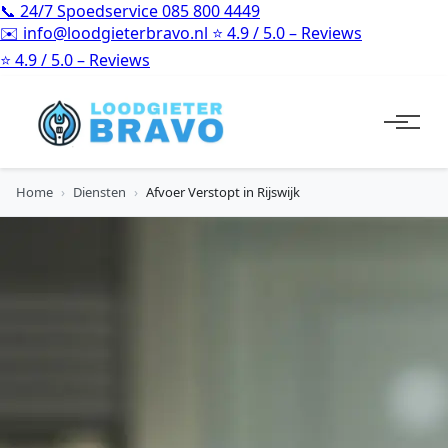
📞
24/7 Spoedservice
085 800 4449
✉️
info@loodgieterbravo.nl
⭐
4.9 / 5.0 – Reviews
⭐
4.9 / 5.0 – Reviews
Home
›
Diensten
›
Afvoer Verstopt in Rijswijk