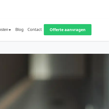
Blog
Contact
Offerte aanvragen
nsten
▼