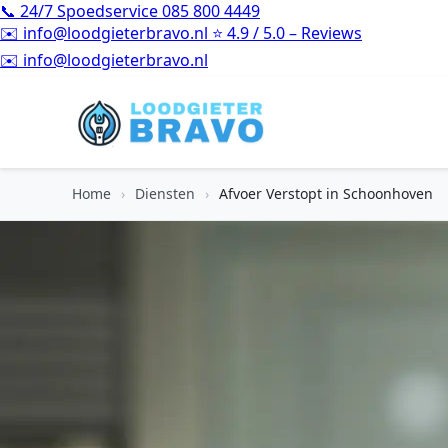
📞
24/7 Spoedservice
085 800 4449
✉️
info@loodgieterbravo.nl
⭐
4.9 / 5.0 – Reviews
⭐
4.9 / 5.0 – Reviews
Home
›
Diensten
›
Afvoer Verstopt in Schoonhoven