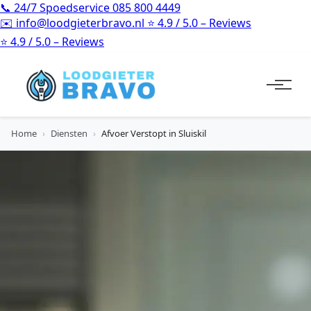
📞
24/7 Spoedservice
085 800 4449
✉️
info@loodgieterbravo.nl
⭐
4.9 / 5.0 – Reviews
⭐
4.9 / 5.0 – Reviews
Home
›
Diensten
›
Afvoer Verstopt in Sluiskil