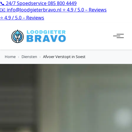
📞
24/7 Spoedservice
085 800 4449
✉️
info@loodgieterbravo.nl
⭐
4.9 / 5.0 – Reviews
⭐
4.9 / 5.0 – Reviews
Home
›
Diensten
›
Afvoer Verstopt in Soest