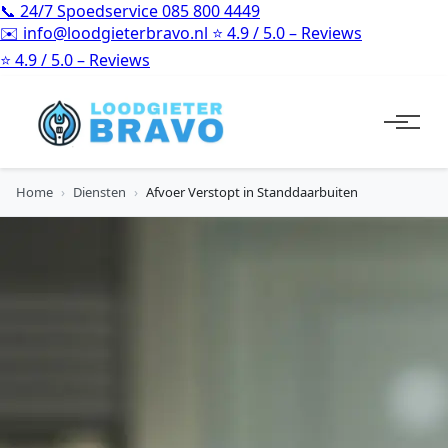
📞
24/7 Spoedservice
085 800 4449
✉️
info@loodgieterbravo.nl
⭐
4.9 / 5.0 – Reviews
⭐
4.9 / 5.0 – Reviews
Home
›
Diensten
›
Afvoer Verstopt in Standdaarbuiten