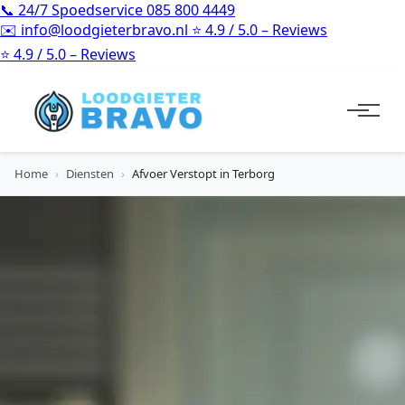
📞
24/7 Spoedservice
085 800 4449
✉️
info@loodgieterbravo.nl
⭐
4.9 / 5.0 – Reviews
⭐
4.9 / 5.0 – Reviews
Home
›
Diensten
›
Afvoer Verstopt in Terborg