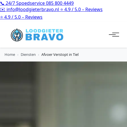
📞
24/7 Spoedservice
085 800 4449
✉️
info@loodgieterbravo.nl
⭐
4.9 / 5.0 – Reviews
⭐
4.9 / 5.0 – Reviews
Home
›
Diensten
›
Afvoer Verstopt in Tiel