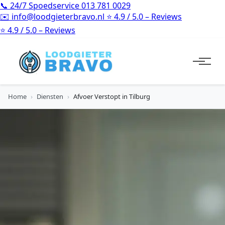
📞
24/7 Spoedservice
013 781 0029
✉️
info@loodgieterbravo.nl
⭐
4.9 / 5.0 – Reviews
⭐
4.9 / 5.0 – Reviews
Home
›
Diensten
›
Afvoer Verstopt in Tilburg