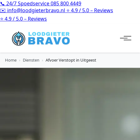
📞
24/7 Spoedservice
085 800 4449
✉️
info@loodgieterbravo.nl
⭐
4.9 / 5.0 – Reviews
⭐
4.9 / 5.0 – Reviews
Home
›
Diensten
›
Afvoer Verstopt in Uitgeest