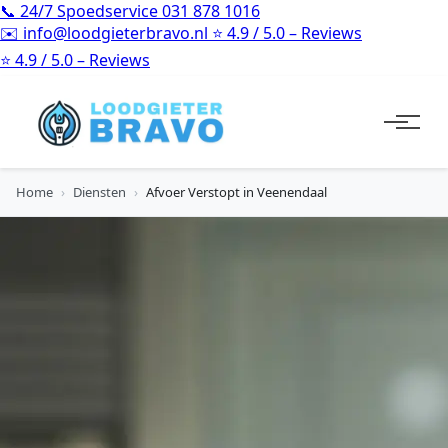
📞
24/7 Spoedservice
031 878 1016
✉️
info@loodgieterbravo.nl
⭐
4.9 / 5.0 – Reviews
⭐
4.9 / 5.0 – Reviews
Home
›
Diensten
›
Afvoer Verstopt in Veenendaal