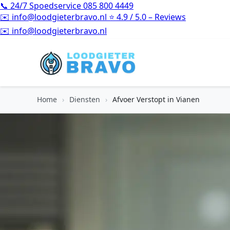
📞
24/7 Spoedservice
085 800 4449
✉️
info@loodgieterbravo.nl
⭐
4.9 / 5.0 – Reviews
⭐
4.9 / 5.0 – Reviews
Home
›
Diensten
›
Afvoer Verstopt in Vianen