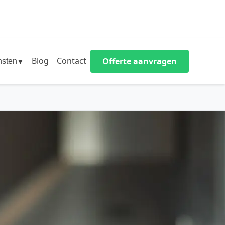
Blog
Contact
Offerte aanvragen
nsten
▼