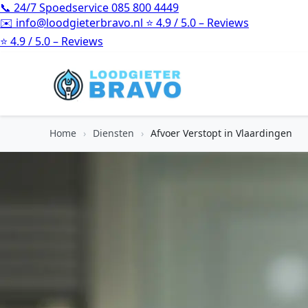
📞
24/7 Spoedservice
085 800 4449
✉️
info@loodgieterbravo.nl
⭐
4.9 / 5.0 – Reviews
⭐
4.9 / 5.0 – Reviews
Home
›
Diensten
›
Afvoer Verstopt in Vlaardingen