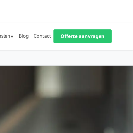
Blog
Contact
Offerte aanvragen
nsten
▼