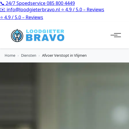
📞
24/7 Spoedservice
085 800 4449
✉️
info@loodgieterbravo.nl
⭐
4.9 / 5.0 – Reviews
⭐
4.9 / 5.0 – Reviews
Home
›
Diensten
›
Afvoer Verstopt in Vlijmen