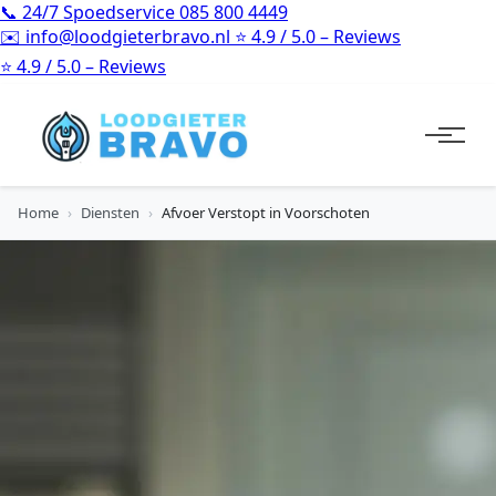
📞
24/7 Spoedservice
085 800 4449
✉️
info@loodgieterbravo.nl
⭐
4.9 / 5.0 – Reviews
⭐
4.9 / 5.0 – Reviews
Home
›
Diensten
›
Afvoer Verstopt in Voorschoten