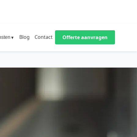
Blog
Contact
Offerte aanvragen
nsten
▼