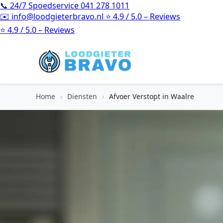
📞
24/7 Spoedservice
041 278 1011
✉️
info@loodgieterbravo.nl
⭐
4.9 / 5.0 – Reviews
⭐
4.9 / 5.0 – Reviews
Home
›
Diensten
›
Afvoer Verstopt in Waalre