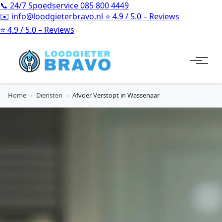
📞
24/7 Spoedservice
085 800 4449
✉️
info@loodgieterbravo.nl
⭐
4.9 / 5.0 – Reviews
⭐
4.9 / 5.0 – Reviews
Home
›
Diensten
›
Afvoer Verstopt in Wassenaar