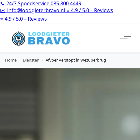
📞
24/7 Spoedservice
085 800 4449
✉️
info@loodgieterbravo.nl
⭐
4.9 / 5.0 – Reviews
⭐
4.9 / 5.0 – Reviews
Home
›
Diensten
›
Afvoer Verstopt in Wezuperbrug