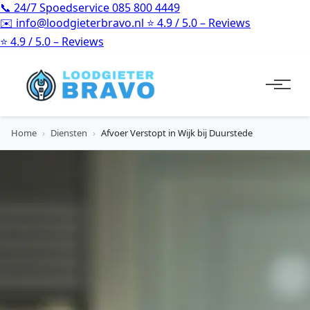
📞
24/7 Spoedservice
085 800 4449
✉️
info@loodgieterbravo.nl
⭐
4.9 / 5.0 – Reviews
⭐
4.9 / 5.0 – Reviews
Home
›
Diensten
›
Afvoer Verstopt in Wijk bij Duurstede