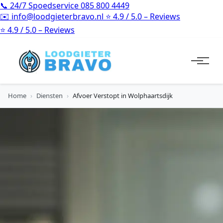
📞
24/7 Spoedservice
085 800 4449
✉️
info@loodgieterbravo.nl
⭐
4.9 / 5.0 – Reviews
⭐
4.9 / 5.0 – Reviews
Home
›
Diensten
›
Afvoer Verstopt in Wolphaartsdijk