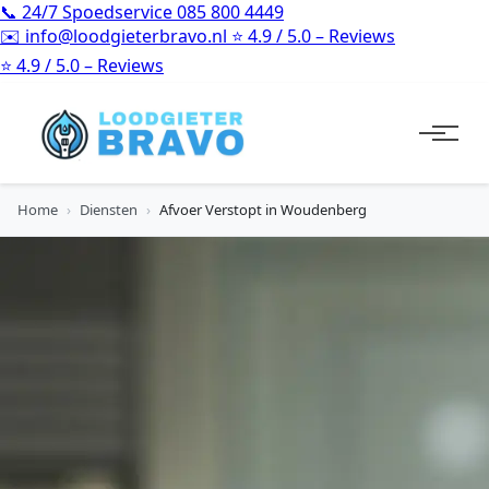
📞
24/7 Spoedservice
085 800 4449
✉️
info@loodgieterbravo.nl
⭐
4.9 / 5.0 – Reviews
⭐
4.9 / 5.0 – Reviews
Home
›
Diensten
›
Afvoer Verstopt in Woudenberg