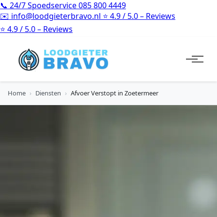
📞
24/7 Spoedservice
085 800 4449
✉️
info@loodgieterbravo.nl
⭐
4.9 / 5.0 – Reviews
⭐
4.9 / 5.0 – Reviews
Home
›
Diensten
›
Afvoer Verstopt in Zoetermeer