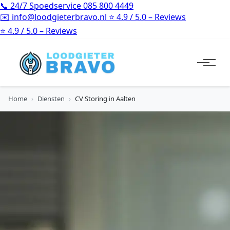
📞
24/7 Spoedservice
085 800 4449
✉️
info@loodgieterbravo.nl
⭐
4.9 / 5.0 – Reviews
⭐
4.9 / 5.0 – Reviews
Home
›
Diensten
›
CV Storing in Aalten