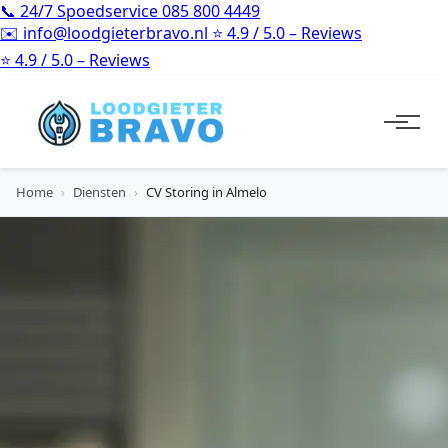
📞
24/7 Spoedservice
085 800 4449
✉️
info@loodgieterbravo.nl
⭐
4.9 / 5.0 – Reviews
⭐
4.9 / 5.0 – Reviews
Home
›
Diensten
›
CV Storing in Almelo