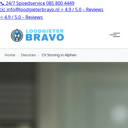
📞
24/7 Spoedservice
085 800 4449
✉️
info@loodgieterbravo.nl
⭐
4.9 / 5.0 – Reviews
⭐
4.9 / 5.0 – Reviews
Home
›
Diensten
›
CV Storing in Alphen