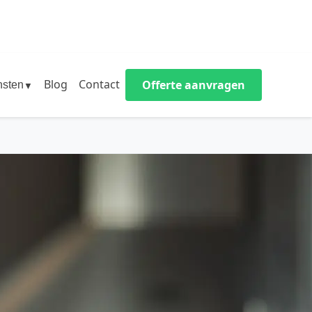
Blog
Contact
Offerte aanvragen
nsten
▼