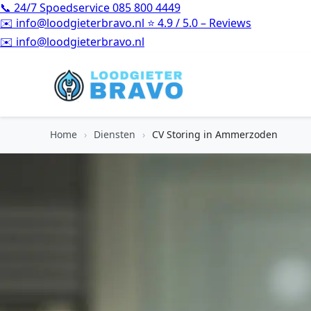
📞
24/7 Spoedservice
085 800 4449
✉️
info@loodgieterbravo.nl
⭐
4.9 / 5.0 – Reviews
⭐
4.9 / 5.0 – Reviews
Home
›
Diensten
›
CV Storing in Ammerzoden