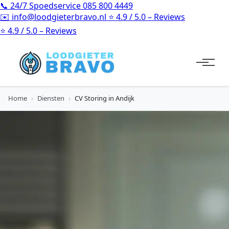
📞
24/7 Spoedservice
085 800 4449
✉️
info@loodgieterbravo.nl
⭐
4.9 / 5.0 – Reviews
⭐
4.9 / 5.0 – Reviews
Home
›
Diensten
›
CV Storing in Andijk