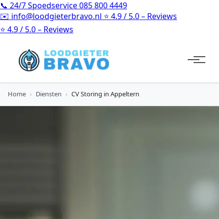
📞
24/7 Spoedservice
085 800 4449
✉️
info@loodgieterbravo.nl
⭐
4.9 / 5.0 – Reviews
⭐
4.9 / 5.0 – Reviews
Home
›
Diensten
›
CV Storing in Appeltern