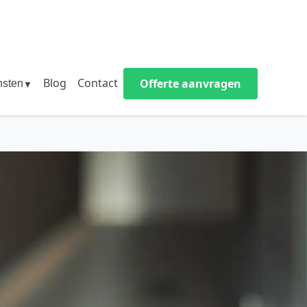
Blog
Contact
Offerte aanvragen
nsten
▼