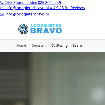
📞
24/7 Spoedservice
085 800 4449
✉️
info@loodgieterbravo.nl
⭐
4.9 / 5.0 – Reviews
⭐
4.9 / 5.0 – Reviews
Home
›
Diensten
›
CV Storing in Baarn