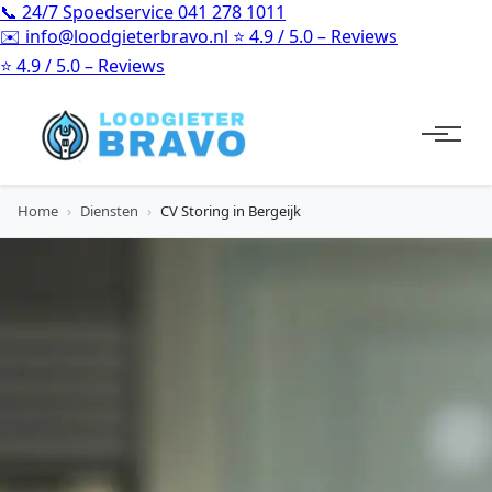
📞
24/7 Spoedservice
041 278 1011
✉️
info@loodgieterbravo.nl
⭐
4.9 / 5.0 – Reviews
⭐
4.9 / 5.0 – Reviews
Home
›
Diensten
›
CV Storing in Bergeijk