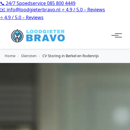
📞
24/7 Spoedservice
085 800 4449
✉️
info@loodgieterbravo.nl
⭐
4.9 / 5.0 – Reviews
⭐
4.9 / 5.0 – Reviews
Home
›
Diensten
›
CV Storing in Berkel en Rodenrijs