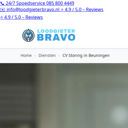
📞
24/7 Spoedservice
085 800 4449
✉️
info@loodgieterbravo.nl
⭐
4.9 / 5.0 – Reviews
⭐
4.9 / 5.0 – Reviews
Home
›
Diensten
›
CV Storing in Beuningen