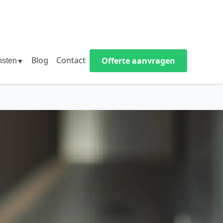
Blog
Contact
Offerte aanvragen
nsten
▼