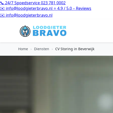
📞
24/7 Spoedservice
023 781 0002
✉️
info@loodgieterbravo.nl
⭐
4.9 / 5.0 – Reviews
⭐
4.9 / 5.0 – Reviews
Home
›
Diensten
›
CV Storing in Beverwijk