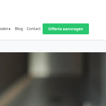
Blog
Contact
Offerte aanvragen
nsten
▼