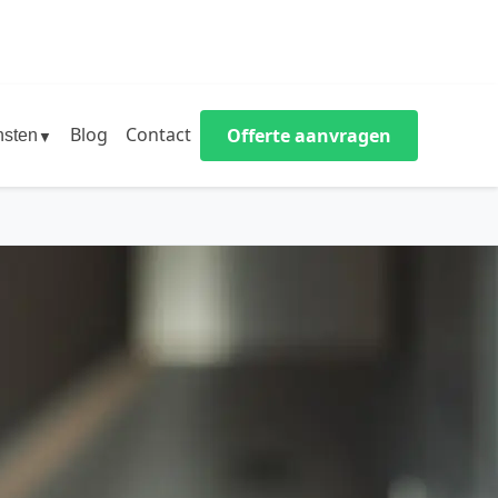
Blog
Contact
Offerte aanvragen
nsten
▼