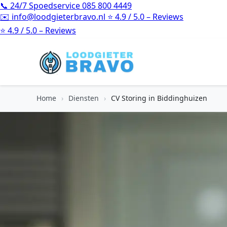
📞
24/7 Spoedservice
085 800 4449
✉️
info@loodgieterbravo.nl
⭐
4.9 / 5.0 – Reviews
⭐
4.9 / 5.0 – Reviews
Home
›
Diensten
›
CV Storing in Biddinghuizen